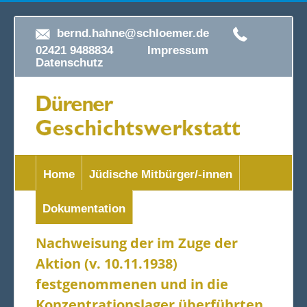
bernd.hahne@schloemer.de
02421 9488834
Impressum
Datenschutz
Home
Jüdische Mitbürger/-innen
Dokumentation
Nachweisung der im Zuge der
Aktion (v. 10.11.1938)
festgenommenen und in die
Konzentrationslager überführten