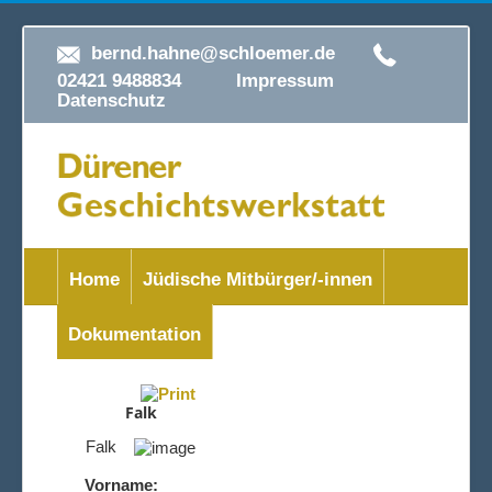
bernd.hahne@schloemer.de
02421 9488834
Impressum
Datenschutz
Home
Jüdische Mitbürger/-innen
Dokumentation
Falk
Falk
Vorname: