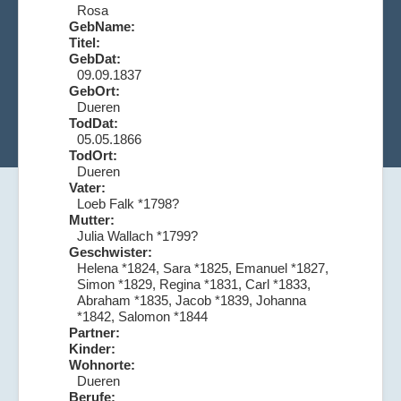
Rosa
GebName:
Titel:
GebDat:
09.09.1837
GebOrt:
Dueren
TodDat:
05.05.1866
TodOrt:
Dueren
Vater:
Loeb Falk *1798?
Mutter:
Julia Wallach *1799?
Geschwister:
Helena *1824, Sara *1825, Emanuel *1827,
Simon *1829, Regina *1831, Carl *1833,
Abraham *1835, Jacob *1839, Johanna
*1842, Salomon *1844
Partner:
Kinder:
Wohnorte:
Dueren
Berufe: