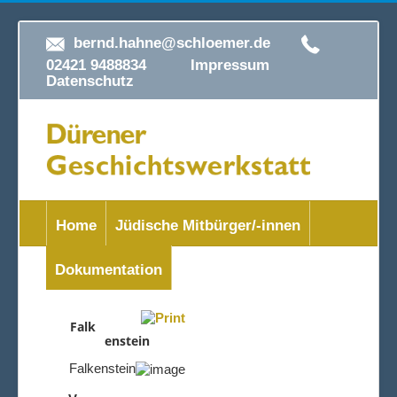
bernd.hahne@schloemer.de
02421 9488834
Impressum
Datenschutz
Home
Jüdische Mitbürger/-innen
Dokumentation
Falk
enstein
Falkenstein