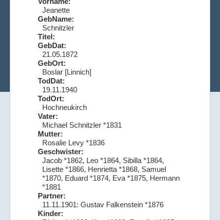
Vorname:
Jeanette
GebName:
Schnitzler
Titel:
GebDat:
21.05.1872
GebOrt:
Boslar [Linnich]
TodDat:
19.11.1940
TodOrt:
Hochneukirch
Vater:
Michael Schnitzler *1831
Mutter:
Rosalie Levy *1836
Geschwister:
Jacob *1862, Leo *1864, Sibilla *1864,
Lisette *1866, Henrietta *1868, Samuel
*1870, Eduard *1874, Eva *1875, Hermann
*1881
Partner:
11.11.1901: Gustav Falkenstein *1876
Kinder: