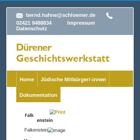
bernd.hahne@schloemer.de
02421 9488834
Impressum
Datenschutz
Home
Jüdische Mitbürger/-innen
Dokumentation
Falk
enstein
Falkenstein