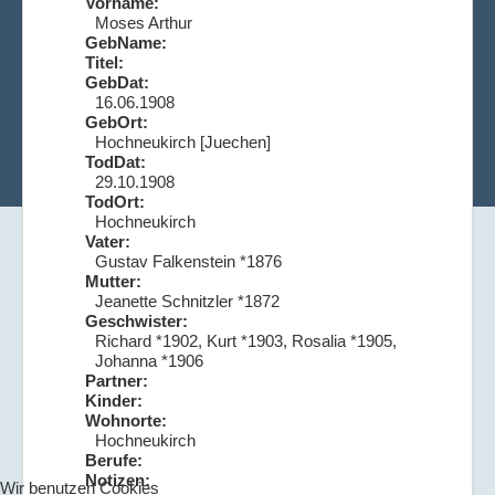
Vorname:
Moses Arthur
GebName:
Titel:
GebDat:
16.06.1908
GebOrt:
Hochneukirch [Juechen]
TodDat:
29.10.1908
TodOrt:
Hochneukirch
Vater:
Gustav Falkenstein *1876
Mutter:
Jeanette Schnitzler *1872
Geschwister:
Richard *1902, Kurt *1903, Rosalia *1905,
Johanna *1906
Partner:
Kinder:
Wohnorte:
Hochneukirch
Berufe:
Notizen:
Wir benutzen Cookies