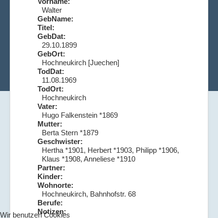
Vorname:
Walter
GebName:
Titel:
GebDat:
29.10.1899
GebOrt:
Hochneukirch [Juechen]
TodDat:
11.08.1969
TodOrt:
Hochneukirch
Vater:
Hugo Falkenstein *1869
Mutter:
Berta Stern *1879
Geschwister:
Hertha *1901, Herbert *1903, Philipp *1906,
Klaus *1908, Anneliese *1910
Partner:
Kinder:
Wohnorte:
Hochneukirch, Bahnhofstr. 68
Berufe:
Notizen:
Wir benutzen Cookies