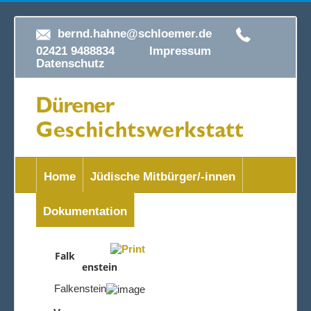
bernd.hahne@schloemer.de
02421 9488834
Impressum
Datenschutz
Home
Jüdische Mitbürger/-innen
Dokumentation
Falk
enstein
Falkenstein