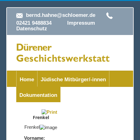
bernd.hahne@schloemer.de
02421 9488834
Impressum
Datenschutz
Home
Jüdische Mitbürger/-innen
Dokumentation
Frenkel
Frenkel
Vorname: