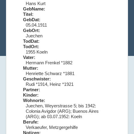
Hans Kurt
GebName:
Titel:
GebDat:
05.04.1911
GebOrt:
Juechen
TodDat:
TodOrt:
1955 Koeln
Vater:
Hermann Frenkel *1882
Mutter:
Henriette Schwarz *1881
Geschwister:
Rudi *1914, Heinz *1921
Partner:
Kinder:
Wohnorte:
Juechen, Weyerstrasse 5; bis 1942:
Colonia Avigdor (ARG); Buenos Aires
(ARG); ab 03.07.1952: Koeln
Berufe:
Verkaeufer, Metzgergehilfe
Notizen: