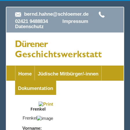
bernd.hahne@schloemer.de
02421 9488834
Impressum
Datenschutz
Home
Jüdische Mitbürger/-innen
Dokumentation
Frenkel
Frenkel
Vorname: