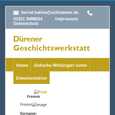
bernd.hahne@schloemer.de
02421 9488834
Impressum
Datenschutz
Home
Jüdische Mitbürger/-innen
Dokumentation
Fromm
Fromm
Vorname: