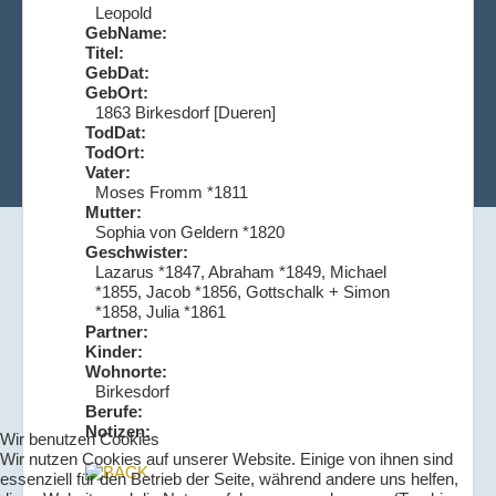
Leopold
GebName:
Titel:
GebDat:
GebOrt:
1863 Birkesdorf [Dueren]
TodDat:
TodOrt:
Vater:
Moses Fromm *1811
Mutter:
Sophia von Geldern *1820
Geschwister:
Lazarus *1847, Abraham *1849, Michael
*1855, Jacob *1856, Gottschalk + Simon
*1858, Julia *1861
Partner:
Kinder:
Wohnorte:
Birkesdorf
Berufe:
Notizen:
Wir benutzen Cookies
Wir nutzen Cookies auf unserer Website. Einige von ihnen sind
essenziell für den Betrieb der Seite, während andere uns helfen,