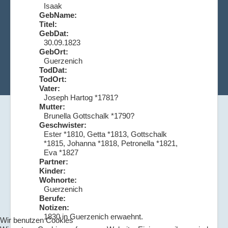
Isaak
GebName:
Titel:
GebDat:
30.09.1823
GebOrt:
Guerzenich
TodDat:
TodOrt:
Vater:
Joseph Hartog *1781?
Mutter:
Brunella Gottschalk *1790?
Geschwister:
Ester *1810, Getta *1813, Gottschalk
*1815, Johanna *1818, Petronella *1821,
Eva *1827
Partner:
Kinder:
Wohnorte:
Guerzenich
Berufe:
Notizen:
1830 in Guerzenich erwaehnt.
Wir benutzen Cookies