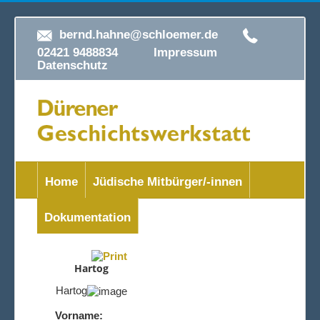
bernd.hahne@schloemer.de
02421 9488834
Impressum
Datenschutz
Home
Jüdische Mitbürger/-innen
Dokumentation
Hartog
Hartog
Vorname: