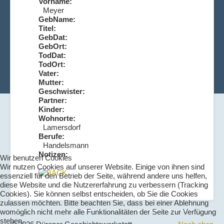
Vorname:
Meyer
GebName:
Titel:
GebDat:
GebOrt:
TodDat:
TodOrt:
Vater:
Mutter:
Geschwister:
Partner:
Kinder:
Wohnorte:
Lamersdorf
Berufe:
Handelsmann
Notizen:
Wir benutzen Cookies
Wir nutzen Cookies auf unserer Website. Einige von ihnen sind
essenziell für den Betrieb der Seite, während andere uns helfen,
diese Website und die Nutzererfahrung zu verbessern (Tracking
Cookies). Sie können selbst entscheiden, ob Sie die Cookies
zulassen möchten. Bitte beachten Sie, dass bei einer Ablehnung
womöglich nicht mehr alle Funktionalitäten der Seite zur Verfügung
stehen.