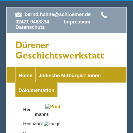
bernd.hahne@schloemer.de
02421 9488834
Impressum
Datenschutz
Home
Jüdische Mitbürger/-innen
Dokumentation
Her
manns
Hermanns