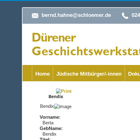
bernd.hahne@schloemer.de
02
Home
Jüdische Mitbürger/-innen
Doku
Bendix
Bendix
Vorname:
Berta
GebName:
Bendix
Titel: