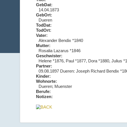
GebDat:
14.04.1873
GebOrt:
Dueren
TodDat:
TodOrt:
Vater:
Alexander Bendix *1840
Mutter:
Rosalia Lazarus *1846
Geschwister:
Helene *1876, Paul *1877, Dora *1880, Julius *
Partner:
09.08.1897 Dueren: Joseph Richard Bendix *18
Kinder:
Wohnorte:
Dueren; Muenster
Berufe:
Notizen: