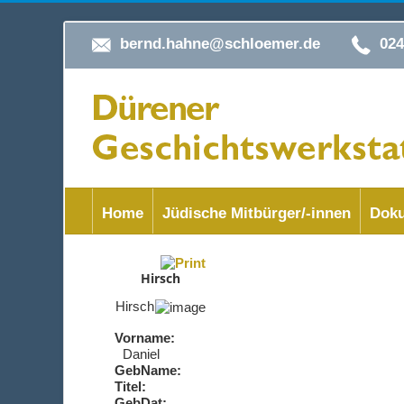
bernd.hahne@schloemer.de
02
Home
Jüdische Mitbürger/-innen
Doku
Hirsch
Hirsch
Vorname:
Daniel
GebName:
Titel:
GebDat: