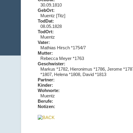
30.09.1810
GebOrt:
Muentz [Titz]
TodDat:
08.05.1828
TodOrt:
Muentz
Vater:
Mathias Hirsch *1754/7
Mutter:
Rebecca Meyer *1763
Geschwister:
Markus *1782, Hieronimus *1786, Jerome *1787, 
*1807, Helena *1808, David *1813
Partner:
Kinder:
Wohnorte:
Muentz
Berufe:
Notizen: