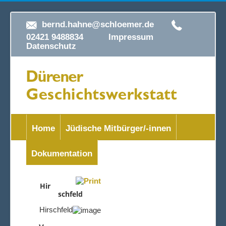
bernd.hahne@schloemer.de
02421 9488834
Impressum
Datenschutz
Home
Jüdische Mitbürger/-innen
Dokumentation
Hir
schfeld
Hirschfeld