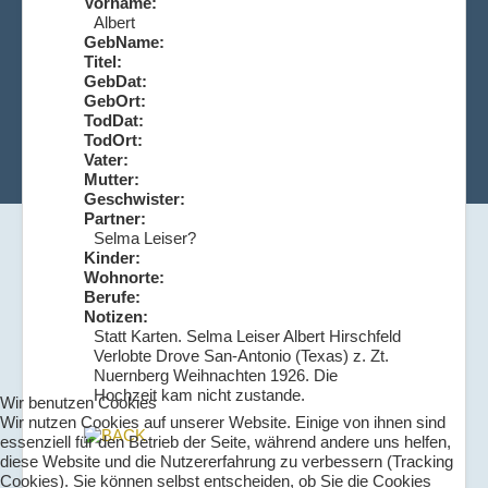
Vorname:
Albert
GebName:
Titel:
GebDat:
GebOrt:
TodDat:
TodOrt:
Vater:
Mutter:
Geschwister:
Partner:
Selma Leiser?
Kinder:
Wohnorte:
Berufe:
Notizen:
Statt Karten. Selma Leiser Albert Hirschfeld
Verlobte Drove San-Antonio (Texas) z. Zt.
Nuernberg Weihnachten 1926. Die
Hochzeit kam nicht zustande.
Wir benutzen Cookies
Wir nutzen Cookies auf unserer Website. Einige von ihnen sind
essenziell für den Betrieb der Seite, während andere uns helfen,
diese Website und die Nutzererfahrung zu verbessern (Tracking
Cookies). Sie können selbst entscheiden, ob Sie die Cookies