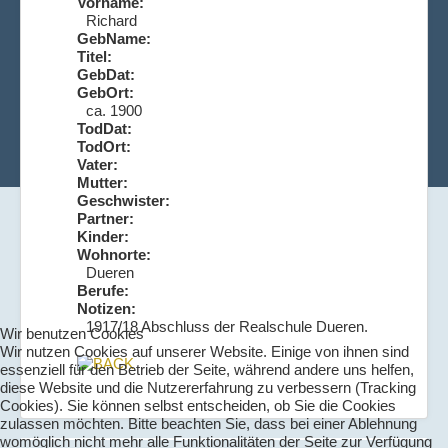
Vorname:
Richard
GebName:
Titel:
GebDat:
GebOrt:
ca. 1900
TodDat:
TodOrt:
Vater:
Mutter:
Geschwister:
Partner:
Kinder:
Wohnorte:
Dueren
Berufe:
Notizen:
1917/18 Abschluss der Realschule Dueren.
Wir benutzen Cookies
Wir nutzen Cookies auf unserer Website. Einige von ihnen sind
essenziell für den Betrieb der Seite, während andere uns helfen,
diese Website und die Nutzererfahrung zu verbessern (Tracking
Cookies). Sie können selbst entscheiden, ob Sie die Cookies
zulassen möchten. Bitte beachten Sie, dass bei einer Ablehnung
womöglich nicht mehr alle Funktionalitäten der Seite zur Verfügung