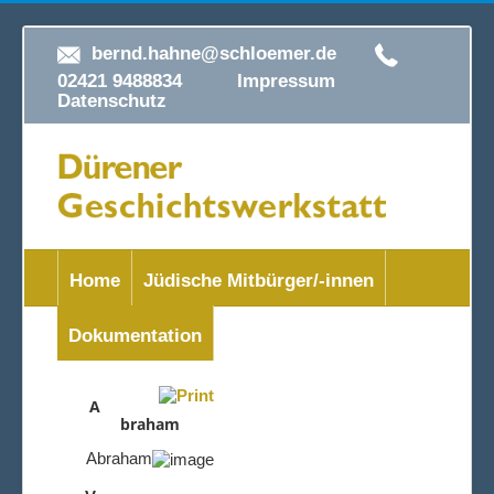
bernd.hahne@schloemer.de
02421 9488834
Impressum
Datenschutz
Home
Jüdische Mitbürger/-innen
Dokumentation
A
braham
Abraham