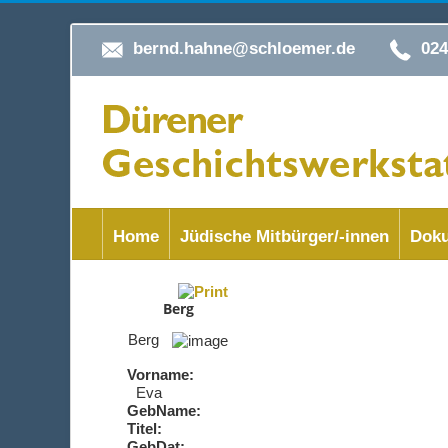
bernd.hahne@schloemer.de
02
Home
Jüdische Mitbürger/-innen
Doku
Berg
Berg
Vorname:
Eva
GebName:
Titel:
GebDat: