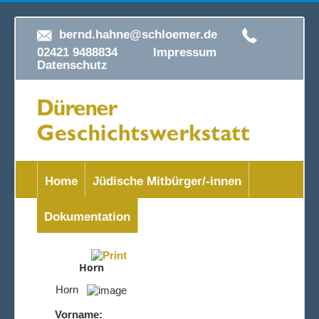
bernd.hahne@schloemer.de
02421 9488834
Impressum
Datenschutz
Home
Jüdische Mitbürger/-innen
Dokumentation
Horn
Horn
Vorname: