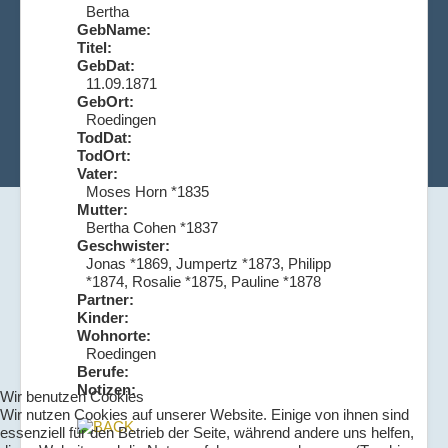
Bertha
GebName:
Titel:
GebDat:
11.09.1871
GebOrt:
Roedingen
TodDat:
TodOrt:
Vater:
Moses Horn *1835
Mutter:
Bertha Cohen *1837
Geschwister:
Jonas *1869, Jumpertz *1873, Philipp
*1874, Rosalie *1875, Pauline *1878
Partner:
Kinder:
Wohnorte:
Roedingen
Berufe:
Notizen:
Wir benutzen Cookies
Wir nutzen Cookies auf unserer Website. Einige von ihnen sind
essenziell für den Betrieb der Seite, während andere uns helfen,