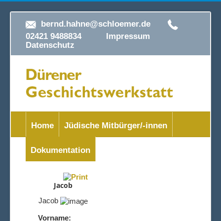
bernd.hahne@schloemer.de
02421 9488834
Impressum
Datenschutz
Home
Jüdische Mitbürger/-innen
Dokumentation
Jacob
Jacob
Vorname: