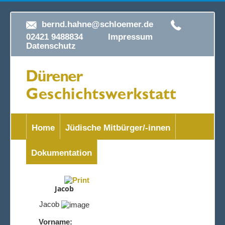
bernd.hahne@schloemer.de
02421 9488834
Impressum
Datenschutz
Home
Jüdische Mitbürger/-innen
Dokumentation
Jacob
Jacob
Vorname: