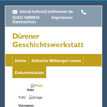
bernd.hahne@schloemer.de
02421 9488834
Impressum
Datenschutz
Home
Jüdische Mitbürger/-innen
Dokumentation
Katz
Katz
Vorname: