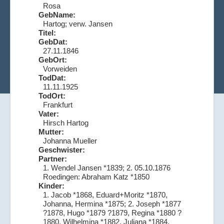
Rosa
GebName:
Hartog; verw. Jansen
Titel:
GebDat:
27.11.1846
GebOrt:
Vorweiden
TodDat:
11.11.1925
TodOrt:
Frankfurt
Vater:
Hirsch Hartog
Mutter:
Johanna Mueller
Geschwister:
Partner:
1. Wendel Jansen *1839; 2. 05.10.1876
Roedingen: Abraham Katz *1850
Kinder:
1. Jacob *1868, Eduard+Moritz *1870,
Johanna, Hermina *1875; 2. Joseph *1877
?1878, Hugo *1879 ?1879, Regina *1880 ?
1880, Wilhelmina *1882, Juliana *1884,