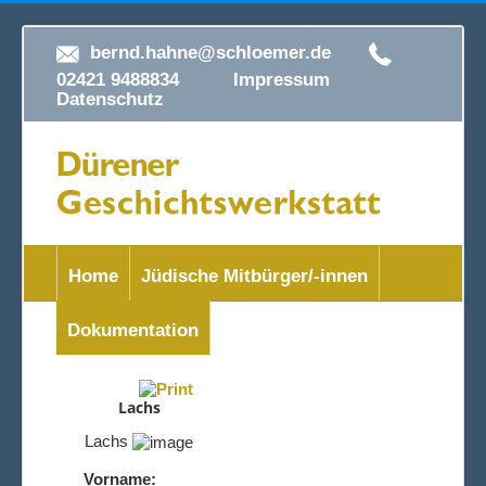
bernd.hahne@schloemer.de
02421 9488834
Impressum
Datenschutz
Home
Jüdische Mitbürger/-innen
Dokumentation
Lachs
Lachs
Vorname: