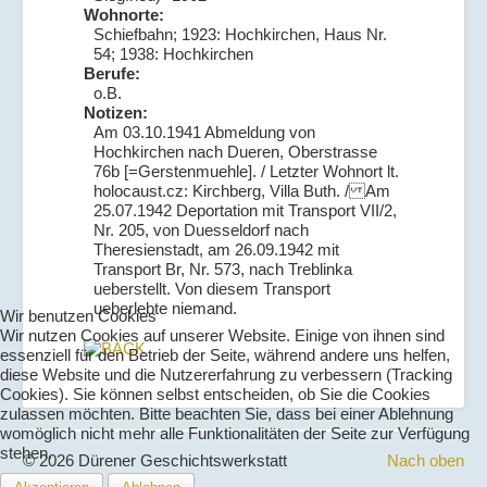
Wohnorte:
Schiefbahn; 1923: Hochkirchen, Haus Nr.
54; 1938: Hochkirchen
Berufe:
o.B.
Notizen:
Am 03.10.1941 Abmeldung von
Hochkirchen nach Dueren, Oberstrasse
76b [=Gerstenmuehle]. / Letzter Wohnort lt.
holocaust.cz: Kirchberg, Villa Buth. / Am
25.07.1942 Deportation mit Transport VII/2,
Nr. 205, von Duesseldorf nach
Theresienstadt, am 26.09.1942 mit
Transport Br, Nr. 573, nach Treblinka
ueberstellt. Von diesem Transport
ueberlebte niemand.
Wir benutzen Cookies
Wir nutzen Cookies auf unserer Website. Einige von ihnen sind
essenziell für den Betrieb der Seite, während andere uns helfen,
diese Website und die Nutzererfahrung zu verbessern (Tracking
Cookies). Sie können selbst entscheiden, ob Sie die Cookies
zulassen möchten. Bitte beachten Sie, dass bei einer Ablehnung
womöglich nicht mehr alle Funktionalitäten der Seite zur Verfügung
stehen.
© 2026 Dürener Geschichtswerkstatt
Nach oben