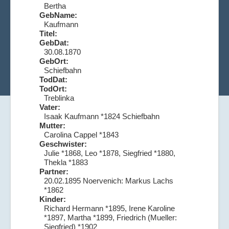
Bertha
GebName:
Kaufmann
Titel:
GebDat:
30.08.1870
GebOrt:
Schiefbahn
TodDat:
TodOrt:
Treblinka
Vater:
Isaak Kaufmann *1824 Schiefbahn
Mutter:
Carolina Cappel *1843
Geschwister:
Julie *1868, Leo *1878, Siegfried *1880,
Thekla *1883
Partner:
20.02.1895 Noervenich: Markus Lachs
*1862
Kinder:
Richard Hermann *1895, Irene Karoline
*1897, Martha *1899, Friedrich (Mueller:
Siegfried) *1902