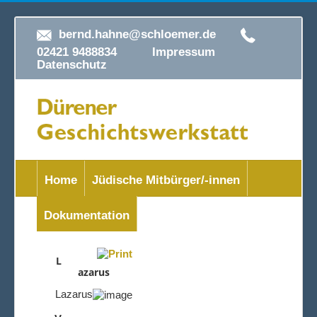
bernd.hahne@schloemer.de
02421 9488834
Impressum
Datenschutz
Home
Jüdische Mitbürger/-innen
Dokumentation
L
azarus
Lazarus