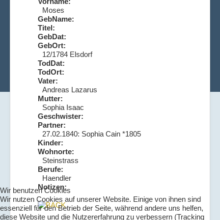
Vorname:
Moses
GebName:
Titel:
GebDat:
GebOrt:
12/1784 Elsdorf
TodDat:
TodOrt:
Vater:
Andreas Lazarus
Mutter:
Sophia Isaac
Geschwister:
Partner:
27.02.1840: Sophia Cain *1805
Kinder:
Wohnorte:
Steinstrass
Berufe:
Haendler
Notizen:
Wir benutzen Cookies
Wir nutzen Cookies auf unserer Website. Einige von ihnen sind
essenziell für den Betrieb der Seite, während andere uns helfen,
diese Website und die Nutzererfahrung zu verbessern (Tracking