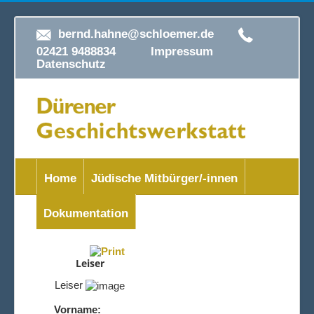
bernd.hahne@schloemer.de
02421 9488834
Impressum
Datenschutz
Home
Jüdische Mitbürger/-innen
Dokumentation
Leiser
Leiser
Vorname: