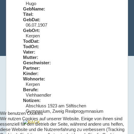
Hugo
GebName:
Titel:
GebDat:
06.07.1907
GebOrt:
Kerpen
TodDat:
TodOrt:
Vater:
Mutter:
Geschwister:
Partner:
Kinder:
Wohnorte:
Kerpen
Berufe:
Viehhaendler
Notizen:
Abschluss 1923 am Stiftischen
Gymnasium, Zweig Realprogymnasium
Wir benutzen Cookies
Wir nutzen Cookies auf unserer Website. Einige von ihnen sind
essenziell für den Betrieb der Seite, während andere uns helfen,
diese Website und die Nutzererfahrung zu verbessern (Tracking