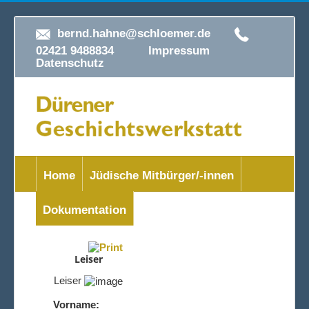
bernd.hahne@schloemer.de
02421 9488834
Impressum
Datenschutz
Home
Jüdische Mitbürger/-innen
Dokumentation
Leiser
Leiser
Vorname: