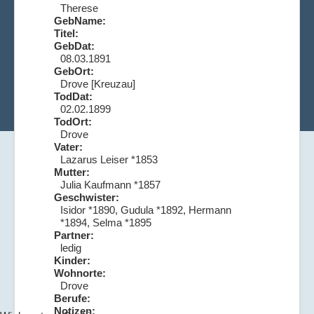
Therese
GebName:
Titel:
GebDat:
08.03.1891
GebOrt:
Drove [Kreuzau]
TodDat:
02.02.1899
TodOrt:
Drove
Vater:
Lazarus Leiser *1853
Mutter:
Julia Kaufmann *1857
Geschwister:
Isidor *1890, Gudula *1892, Hermann
*1894, Selma *1895
Partner:
ledig
Kinder:
Wohnorte:
Drove
Berufe:
Notizen: