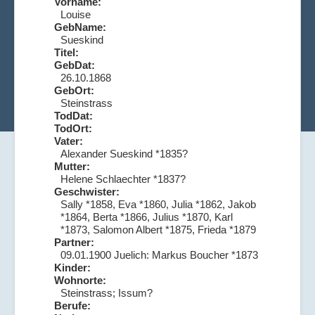
Vorname:
Louise
GebName:
Sueskind
Titel:
GebDat:
26.10.1868
GebOrt:
Steinstrass
TodDat:
TodOrt:
Vater:
Alexander Sueskind *1835?
Mutter:
Helene Schlaechter *1837?
Geschwister:
Sally *1858, Eva *1860, Julia *1862, Jakob
*1864, Berta *1866, Julius *1870, Karl
*1873, Salomon Albert *1875, Frieda *1879
Partner:
09.01.1900 Juelich: Markus Boucher *1873
Kinder:
Wohnorte:
Steinstrass; Issum?
Berufe: