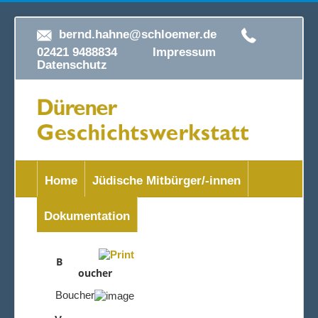
bernd.hahne@schloemer.de
02421 9488834
Impressum
Datenschutz
Home
Jüdische Mitbürger/-innen
Dokumentation
B
oucher
Boucher