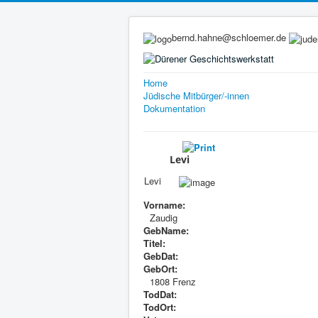
bernd.hahne@schloemer.de
Home
Jüdische Mitbürger/-innen
Dokumentation
Levi
Levi
Vorname:
Zaudig
GebName:
Titel:
GebDat:
GebOrt:
1808 Frenz
TodDat:
TodOrt: