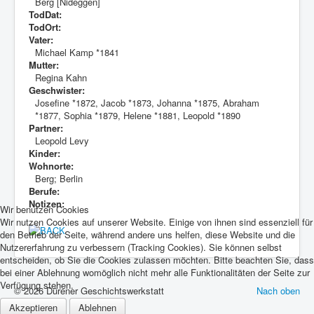
Berg [Nideggen]
TodDat:
TodOrt:
Vater:
Michael Kamp *1841
Mutter:
Regina Kahn
Geschwister:
Josefine *1872, Jacob *1873, Johanna *1875, Abraham
*1877, Sophia *1879, Helene *1881, Leopold *1890
Partner:
Leopold Levy
Kinder:
Wohnorte:
Berg; Berlin
Berufe:
Notizen:
Wir benutzen Cookies
Wir nutzen Cookies auf unserer Website. Einige von ihnen sind essenziell für
den Betrieb der Seite, während andere uns helfen, diese Website und die
Nutzererfahrung zu verbessern (Tracking Cookies). Sie können selbst
entscheiden, ob Sie die Cookies zulassen möchten. Bitte beachten Sie, dass
bei einer Ablehnung womöglich nicht mehr alle Funktionalitäten der Seite zur
Verfügung stehen.
© 2026 Dürener Geschichtswerkstatt
Nach oben
Akzeptieren
Ablehnen