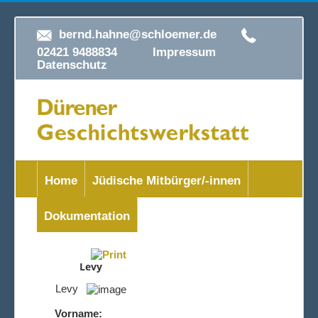
bernd.hahne@schloemer.de
02421 9488834
Impressum
Datenschutz
Home
Jüdische Mitbürger/-innen
Dokumentation
Levy
Levy
Vorname: