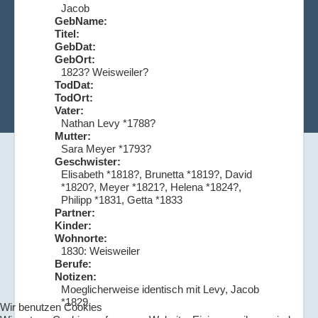
Jacob
GebName:
Titel:
GebDat:
GebOrt:
1823? Weisweiler?
TodDat:
TodOrt:
Vater:
Nathan Levy *1788?
Mutter:
Sara Meyer *1793?
Geschwister:
Elisabeth *1818?, Brunetta *1819?, David
*1820?, Meyer *1821?, Helena *1824?,
Philipp *1831, Getta *1833
Partner:
Kinder:
Wohnorte:
1830: Weisweiler
Berufe:
Notizen:
Moeglicherweise identisch mit Levy, Jacob
*1829.
Wir benutzen Cookies