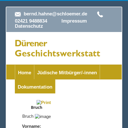
bernd.hahne@schloemer.de
02421 9488834
Impressum
Datenschutz
Home
Jüdische Mitbürger/-innen
Dokumentation
Bruch
Bruch
Vorname: