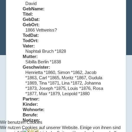
David
GebName:
Titel:
GebDat:
GebOrt:
1866 Vettweiss?
TodDat:
TodOrt:
Vater:
Naphtali Bruch *1828
Mutter:
Sibilla Berlin *1838
Geschwister:
Henrietta *1860, Simon *1862, Jacob
*1863, Carl *1865, Moritz *1867, Gudula
*1869, Tina *1871, Lina *1872, Johanna
*1873, Joseph *1875, Louis *1876, Rosa
*1877, Max *1879, Leopold *1880
Partner:
Kinder:
Wohnorte:
Berufe:
Notizen:
Wir benutzen Cookies
Wir nutzen Cookies auf unserer Website. Einige von ihnen sind