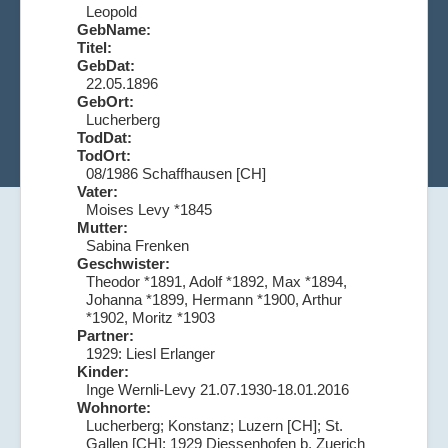
Leopold
GebName:
Titel:
GebDat:
22.05.1896
GebOrt:
Lucherberg
TodDat:
TodOrt:
08/1986 Schaffhausen [CH]
Vater:
Moises Levy *1845
Mutter:
Sabina Frenken
Geschwister:
Theodor *1891, Adolf *1892, Max *1894,
Johanna *1899, Hermann *1900, Arthur
*1902, Moritz *1903
Partner:
1929: Liesl Erlanger
Kinder:
Inge Wernli-Levy 21.07.1930-18.01.2016
Wohnorte:
Lucherberg; Konstanz; Luzern [CH]; St.
Gallen [CH]; 1929 Diessenhofen b. Zuerich