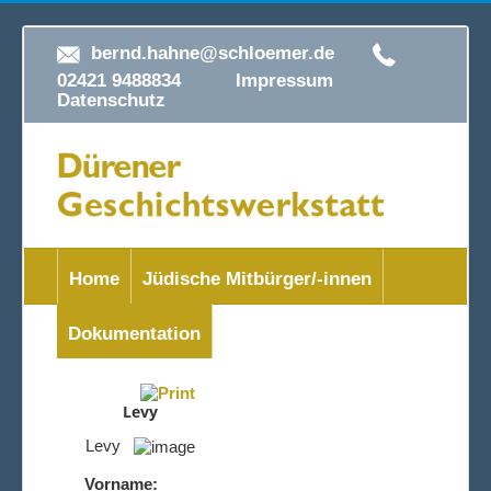
bernd.hahne@schloemer.de
02421 9488834
Impressum
Datenschutz
Home
Jüdische Mitbürger/-innen
Dokumentation
Levy
Levy
Vorname: