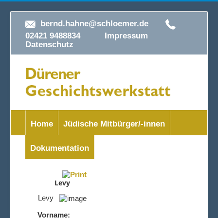
bernd.hahne@schloemer.de
02421 9488834
Impressum
Datenschutz
Home
Jüdische Mitbürger/-innen
Dokumentation
Levy
Levy
Vorname: