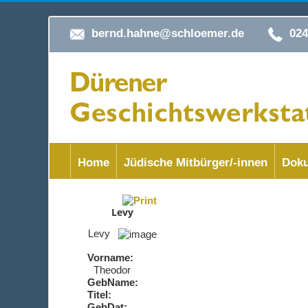
bernd.hahne@schloemer.de
02
Home
Jüdische Mitbürger/-innen
Doku
Levy
Levy
Vorname:
Theodor
GebName:
Titel:
GebDat: