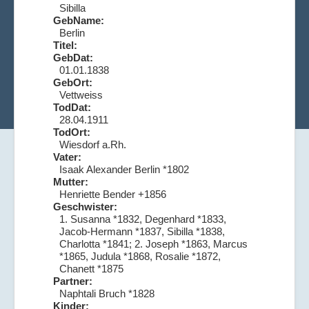
Sibilla
GebName:
Berlin
Titel:
GebDat:
01.01.1838
GebOrt:
Vettweiss
TodDat:
28.04.1911
TodOrt:
Wiesdorf a.Rh.
Vater:
Isaak Alexander Berlin *1802
Mutter:
Henriette Bender +1856
Geschwister:
1. Susanna *1832, Degenhard *1833,
Jacob-Hermann *1837, Sibilla *1838,
Charlotta *1841; 2. Joseph *1863, Marcus
*1865, Judula *1868, Rosalie *1872,
Chanett *1875
Partner:
Naphtali Bruch *1828
Kinder: