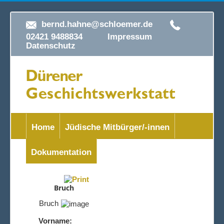
bernd.hahne@schloemer.de
02421 9488834
Impressum
Datenschutz
Home
Jüdische Mitbürger/-innen
Dokumentation
Bruch
Bruch
Vorname: