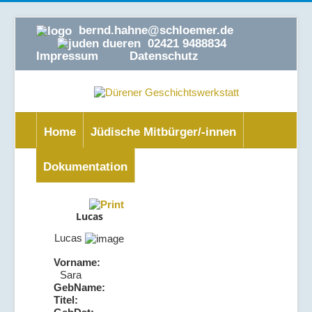
bernd.hahne@schloemer.de
02421 9488834
Impressum
Datenschutz
Home
Jüdische Mitbürger/-innen
Dokumentation
Lucas
Lucas
Vorname:
Sara
GebName:
Titel: