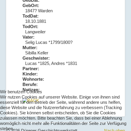
GebDat:
GebOrt:
1847? Warden
TodDat:
18.10.1881
TodOrt:
Langweiler
Vater:
Selig Lucas *1799/1800?
Mutter:
Sibilla Keller
Geschwister:
Lucas *1825, Andres *1831
Partner:
Kinder:
Wohnorte:
Berufe:
Notizen:
Wir benutzen Cookies
Wir nutzen Cookies auf unserer Website. Einige von ihnen sind
essenziell für den Betrieb der Seite, während andere uns helfen,
diese Website und die Nutzererfahrung zu verbessern (Tracking
Cookies). Sie können selbst entscheiden, ob Sie die Cookies
zulassen möchten. Bitte beachten Sie, dass bei einer Ablehnung
womöglich nicht mehr alle Funktionalitäten der Seite zur Verfügung
stehen.
© 2026 Dürener Geschichtswerkstatt
Nach oben