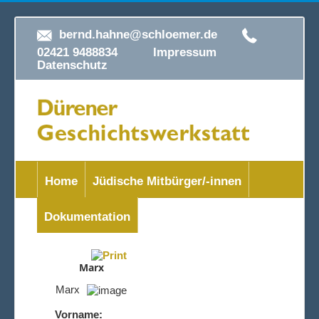
bernd.hahne@schloemer.de
02421 9488834
Impressum
Datenschutz
Home
Jüdische Mitbürger/-innen
Dokumentation
Marx
Marx
Vorname: