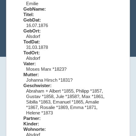
Emilie
GebName:
Titel:
GebDat:
16.07.1876
GebOrt:
Alsdorf
TodDat:
31.03.1878
TodOrt:
Alsdorf
Vater:
Moses Marx *1823?
Mutter:
Johanna Hirsch *1831?
Geschwister:
Abraham + Albert *1855, Philipp *1857,
Gustav *1858, Jule *1858?, Max *1861,
Sibilla *1863, Emanuel *1865, Amalie
*1867, Rosalie *1869, Emma *1871,
Helene *1873
Partner:
Kinder:
Wohnorte:
Alsdorf