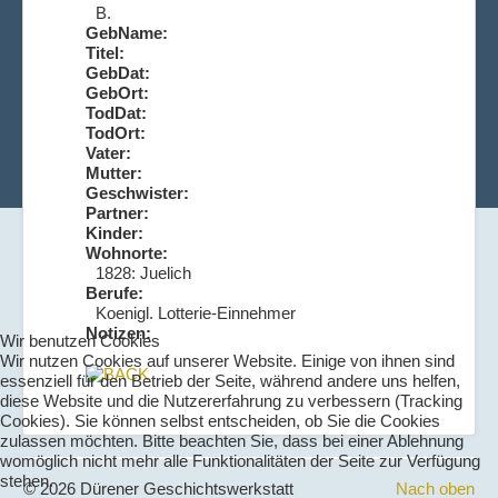
B.
GebName:
Titel:
GebDat:
GebOrt:
TodDat:
TodOrt:
Vater:
Mutter:
Geschwister:
Partner:
Kinder:
Wohnorte:
1828: Juelich
Berufe:
Koenigl. Lotterie-Einnehmer
Notizen:
Wir benutzen Cookies
Wir nutzen Cookies auf unserer Website. Einige von ihnen sind
essenziell für den Betrieb der Seite, während andere uns helfen,
diese Website und die Nutzererfahrung zu verbessern (Tracking
Cookies). Sie können selbst entscheiden, ob Sie die Cookies
zulassen möchten. Bitte beachten Sie, dass bei einer Ablehnung
womöglich nicht mehr alle Funktionalitäten der Seite zur Verfügung
stehen.
© 2026 Dürener Geschichtswerkstatt
Nach oben