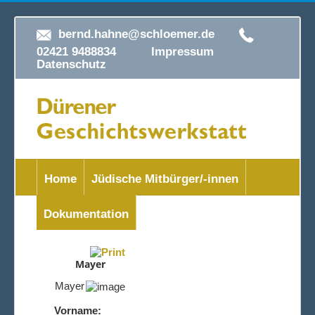
bernd.hahne@schloemer.de
02421 9488834
Impressum
Datenschutz
Home
Jüdische Mitbürger/-innen
Dokumentation
Mayer
Mayer
Vorname: