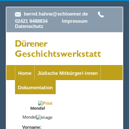
bernd.hahne@schloemer.de
02421 9488834
Impressum
Datenschutz
Home
Jüdische Mitbürger/-innen
Dokumentation
Mendel
Mendel
Vorname: