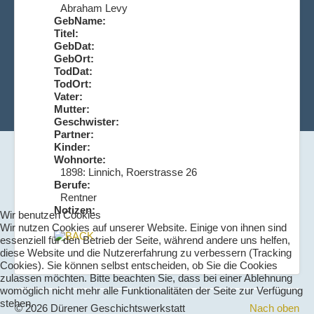
Abraham Levy
GebName:
Titel:
GebDat:
GebOrt:
TodDat:
TodOrt:
Vater:
Mutter:
Geschwister:
Partner:
Kinder:
Wohnorte:
1898: Linnich, Roerstrasse 26
Berufe:
Rentner
Notizen:
Wir benutzen Cookies
Wir nutzen Cookies auf unserer Website. Einige von ihnen sind
essenziell für den Betrieb der Seite, während andere uns helfen,
diese Website und die Nutzererfahrung zu verbessern (Tracking
Cookies). Sie können selbst entscheiden, ob Sie die Cookies
zulassen möchten. Bitte beachten Sie, dass bei einer Ablehnung
womöglich nicht mehr alle Funktionalitäten der Seite zur Verfügung
stehen.
© 2026 Dürener Geschichtswerkstatt
Nach oben