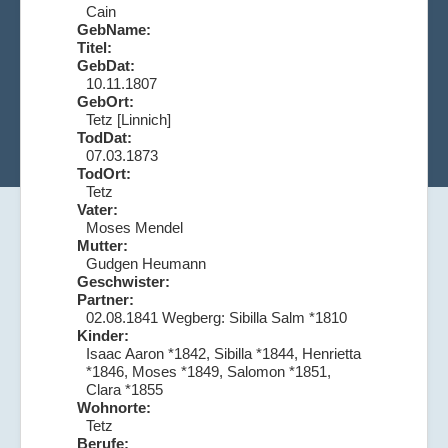
Cain
GebName:
Titel:
GebDat:
10.11.1807
GebOrt:
Tetz [Linnich]
TodDat:
07.03.1873
TodOrt:
Tetz
Vater:
Moses Mendel
Mutter:
Gudgen Heumann
Geschwister:
Partner:
02.08.1841 Wegberg: Sibilla Salm *1810
Kinder:
Isaac Aaron *1842, Sibilla *1844, Henrietta
*1846, Moses *1849, Salomon *1851,
Clara *1855
Wohnorte:
Tetz
Berufe: