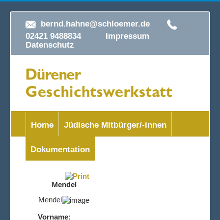
bernd.hahne@schloemer.de
02421 9488834
Impressum
Datenschutz
Home
Jüdische Mitbürger/-innen
Dokumentation
Mendel
Mendel
Vorname: