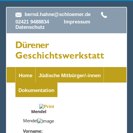
bernd.hahne@schloemer.de
02421 9488834
Impressum
Datenschutz
Home
Jüdische Mitbürger/-innen
Dokumentation
Mendel
Mendel
Vorname: