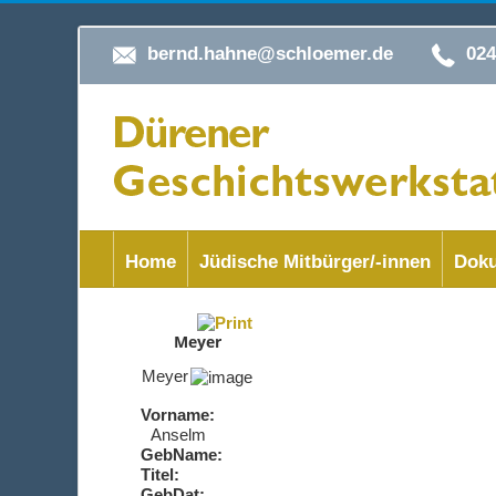
bernd.hahne@schloemer.de
02
Home
Jüdische Mitbürger/-innen
Doku
Meyer
Meyer
Vorname:
Anselm
GebName:
Titel:
GebDat: