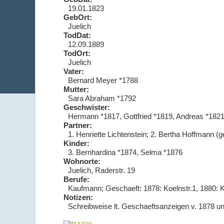
19.01.1823
GebOrt:
Juelich
TodDat:
12.09.1889
TodOrt:
Juelich
Vater:
Bernard Meyer *1788
Mutter:
Sara Abraham *1792
Geschwister:
Hermann *1817, Gottfried *1819, Andreas *1821
Partner:
1. Henriette Lichtenstein; 2. Bertha Hoffmann (
Kinder:
3. Bernhardina *1874, Selma *1876
Wohnorte:
Juelich, Raderstr. 19
Berufe:
Kaufmann; Geschaeft: 1878: Koelnstr.1, 1880: K
Notizen:
Schreibweise lt. Geschaeftsanzeigen v. 1878 u