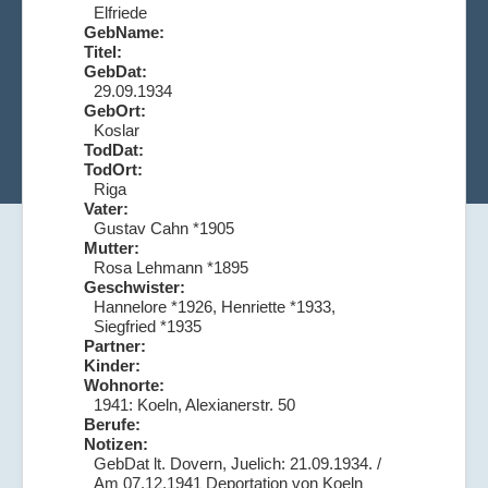
Elfriede
GebName:
Titel:
GebDat:
29.09.1934
GebOrt:
Koslar
TodDat:
TodOrt:
Riga
Vater:
Gustav Cahn *1905
Mutter:
Rosa Lehmann *1895
Geschwister:
Hannelore *1926, Henriette *1933,
Siegfried *1935
Partner:
Kinder:
Wohnorte:
1941: Koeln, Alexianerstr. 50
Berufe:
Notizen:
GebDat lt. Dovern, Juelich: 21.09.1934. /
Am 07.12.1941 Deportation von Koeln