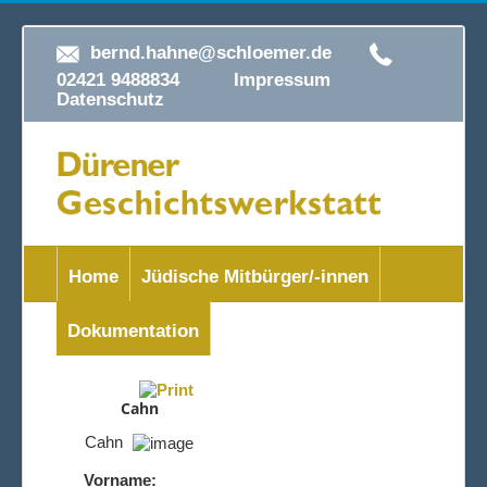
bernd.hahne@schloemer.de
02421 9488834
Impressum
Datenschutz
Home
Jüdische Mitbürger/-innen
Dokumentation
Cahn
Cahn
Vorname: