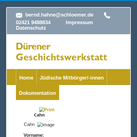
bernd.hahne@schloemer.de
02421 9488834
Impressum
Datenschutz
Home
Jüdische Mitbürger/-innen
Dokumentation
Cahn
Cahn
Vorname: