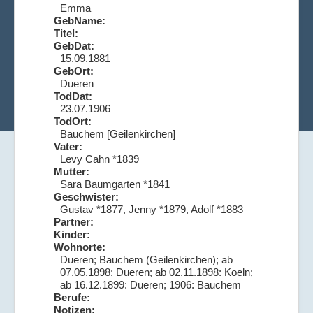
Emma
GebName:
Titel:
GebDat:
15.09.1881
GebOrt:
Dueren
TodDat:
23.07.1906
TodOrt:
Bauchem [Geilenkirchen]
Vater:
Levy Cahn *1839
Mutter:
Sara Baumgarten *1841
Geschwister:
Gustav *1877, Jenny *1879, Adolf *1883
Partner:
Kinder:
Wohnorte:
Dueren; Bauchem (Geilenkirchen); ab
07.05.1898: Dueren; ab 02.11.1898: Koeln;
ab 16.12.1899: Dueren; 1906: Bauchem
Berufe:
Notizen: