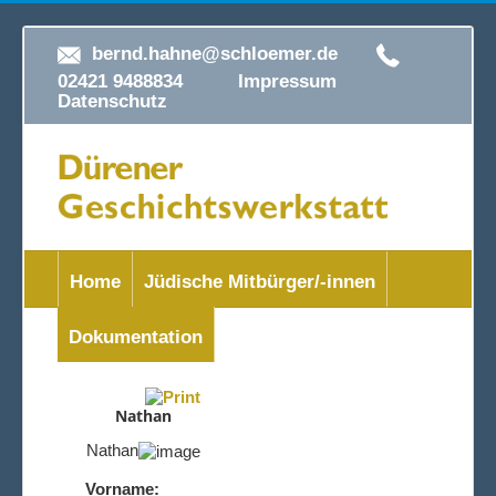
bernd.hahne@schloemer.de
02421 9488834
Impressum
Datenschutz
Home
Jüdische Mitbürger/-innen
Dokumentation
Nathan
Nathan
Vorname: