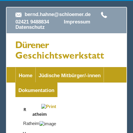
bernd.hahne@schloemer.de
02421 9488834
Impressum
Datenschutz
Home
Jüdische Mitbürger/-innen
Dokumentation
R
atheim
Ratheim