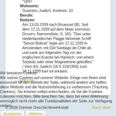
*1897
Wohnorte:
Guesten; Juelich, Koelnstr. 10
Berufe:
Notizen:
Am 13.03.1939 nach Bruessel (B). Seit
dem 17.11.1939 auf dem Meer vermisst.
Dovern, Namensliste, S. 161: "Das unter
niederlaendischer Flagge fahrende Schiff
"Simon Bolivar" legte am 17.11.1939 in
Amsterdam mit Ziel Santiago de Chile ab
und sank am folgenden Tag vor der
englischen Kueste bei Harwich, von einem
Torpedo oder einer Magnetmine getroffen."
/ Vom AG Juelich (16 II 119/1956) zum
18.11.1939 fuer tot erklaert.
Wir benutzen Cookies
Wir nutzen Cookies auf unserer Website. Einige von ihnen sind
essenziell für den Betrieb der Seite, während andere uns helfen,
diese Website und die Nutzererfahrung zu verbessern (Tracking
Cookies). Sie können selbst entscheiden, ob Sie die Cookies
zulassen möchten. Bitte beachten Sie, dass bei einer Ablehnung
womöglich nicht mehr alle Funktionalitäten der Seite zur Verfügung
stehen.
© 2026 Dürener Geschichtswerkstatt
Nach oben
Akzeptieren
Ablehnen