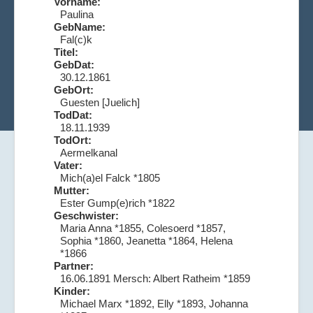
Vorname:
Paulina
GebName:
Fal(c)k
Titel:
GebDat:
30.12.1861
GebOrt:
Guesten [Juelich]
TodDat:
18.11.1939
TodOrt:
Aermelkanal
Vater:
Mich(a)el Falck *1805
Mutter:
Ester Gump(e)rich *1822
Geschwister:
Maria Anna *1855, Colesoerd *1857,
Sophia *1860, Jeanetta *1864, Helena
*1866
Partner:
16.06.1891 Mersch: Albert Ratheim *1859
Kinder:
Michael Marx *1892, Elly *1893, Johanna