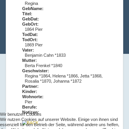
Regina
GebName:
Titel:
GebDat:
GebOrt:
1864 Pier
TodDat:
TodOrt:
1869 Pier
Vater:
Benjamin Cahn *1833
Mutter:
Berta Frenkel *1840
Geschwister:
Regina *1864, Helena *1866, Jetta *1868,
Rosalia *1870, Johanna *1872
Partner:
Kinder:
Wohnorte:
Pier
Berufe:
Notizen:
Wir benutzen Cookies
Wir nutzen Cookies auf unserer Website. Einige von ihnen sind
essenziell für den Betrieb der Seite, während andere uns helfen,