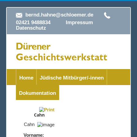
bernd.hahne@schloemer.de
02421 9488834
Impressum
Datenschutz
Home
Jüdische Mitbürger/-innen
Dokumentation
Cahn
Cahn
Vorname: