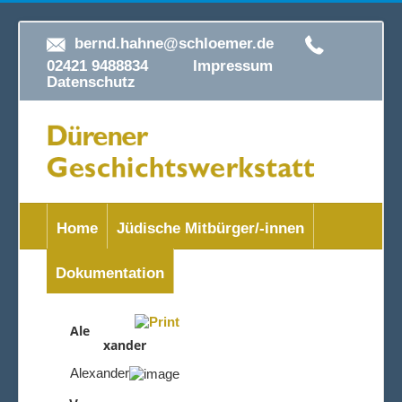
bernd.hahne@schloemer.de
02421 9488834
Impressum
Datenschutz
Home
Jüdische Mitbürger/-innen
Dokumentation
Ale
xander
Alexander