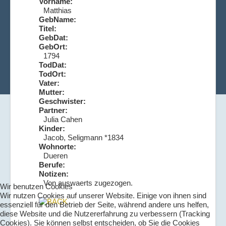
Vorname:
Matthias
GebName:
Titel:
GebDat:
GebOrt:
1794
TodDat:
TodOrt:
Vater:
Mutter:
Geschwister:
Partner:
Julia Cahen
Kinder:
Jacob, Seligmann *1834
Wohnorte:
Dueren
Berufe:
Notizen:
Von auswaerts zugezogen.
Wir benutzen Cookies
Wir nutzen Cookies auf unserer Website. Einige von ihnen sind
essenziell für den Betrieb der Seite, während andere uns helfen,
diese Website und die Nutzererfahrung zu verbessern (Tracking
Cookies). Sie können selbst entscheiden, ob Sie die Cookies