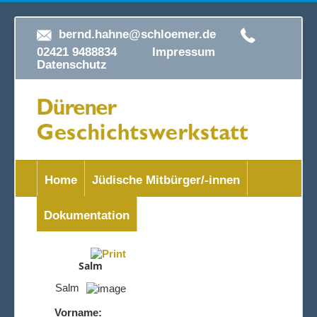
bernd.hahne@schloemer.de
02421 9488834
Impressum
Datenschutz
Home
Jüdische Mitbürger/-innen
Dokumentation
Salm
Salm
Vorname: