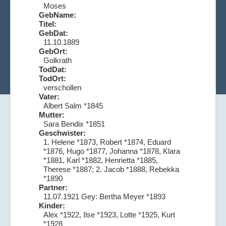
Moses
GebName:
Titel:
GebDat:
11.10.1889
GebOrt:
Golkrath
TodDat:
TodOrt:
verschollen
Vater:
Albert Salm *1845
Mutter:
Sara Bendix *1851
Geschwister:
1. Helene *1873, Robert *1874, Eduard
*1876, Hugo *1877, Johanna *1878, Klara
*1881, Karl *1882, Henrietta *1885,
Therese *1887; 2. Jacob *1888, Rebekka
*1890
Partner:
11.07.1921 Gey: Bertha Meyer *1893
Kinder:
Alex *1922, Ilse *1923, Lotte *1925, Kurt
*1928