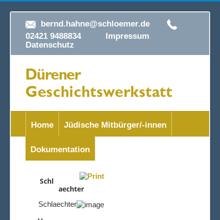
bernd.hahne@schloemer.de
02421 9488834
Impressum
Datenschutz
Home
Jüdische Mitbürger/-innen
Dokumentation
Schl
aechter
Schlaechter