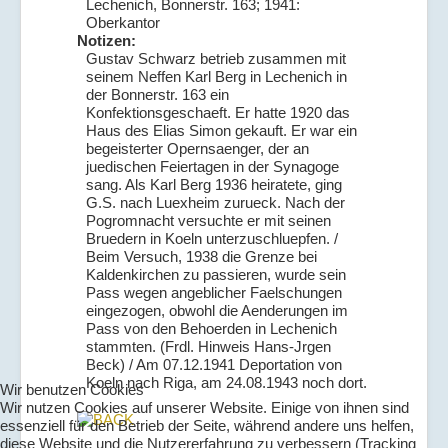
Lechenich, Bonnerstr. 163; 1941:
Oberkantor
Notizen:
Gustav Schwarz betrieb zusammen mit
seinem Neffen Karl Berg in Lechenich in
der Bonnerstr. 163 ein
Konfektionsgeschaeft. Er hatte 1920 das
Haus des Elias Simon gekauft. Er war ein
begeisterter Opernsaenger, der an
juedischen Feiertagen in der Synagoge
sang. Als Karl Berg 1936 heiratete, ging
G.S. nach Luexheim zurueck. Nach der
Pogromnacht versuchte er mit seinen
Bruedern in Koeln unterzuschluepfen. /
Beim Versuch, 1938 die Grenze bei
Kaldenkirchen zu passieren, wurde sein
Pass wegen angeblicher Faelschungen
eingezogen, obwohl die Aenderungen im
Pass von den Behoerden in Lechenich
stammten. (Frdl. Hinweis Hans-Jrgen
Beck) / Am 07.12.1941 Deportation von
Koeln nach Riga, am 24.08.1943 noch dort.
Wir benutzen Cookies
Wir nutzen Cookies auf unserer Website. Einige von ihnen sind
essenziell für den Betrieb der Seite, während andere uns helfen,
diese Website und die Nutzererfahrung zu verbessern (Tracking