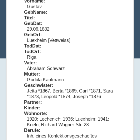
Vorname:
Gustav
GebName:
Titel:
GebDat:
29.06.1882
GebOrt:
Luexheim [Vettweiss]
TodDat:
TodOrt:
Riga
Vater:
Abraham Schwarz
Mutter:
Gudula Kaufmann
Geschwister:
Jetta *1867, Berta *1869, Carl *1871, Sara
*1873, Leopold *1874, Joseph *1876
Partner:
Kinder:
Wohnorte:
1920: Lechenich; 1936: Luexheim; 1941:
Koeln, Richard-Wagner-Str. 23
Berufe:
Inh. eines Konfektionsgeschaeftes