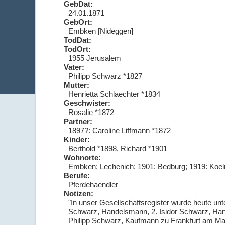
GebDat:
24.01.1871
GebOrt:
Embken [Nideggen]
TodDat:
TodOrt:
1955 Jerusalem
Vater:
Philipp Schwarz *1827
Mutter:
Henrietta Schlaechter *1834
Geschwister:
Rosalie *1872
Partner:
1897?: Caroline Liffmann *1872
Kinder:
Berthold *1898, Richard *1901
Wohnorte:
Embken; Lechenich; 1901: Bedburg; 1919: Koeln
Berufe:
Pferdehaendler
Notizen:
"In unser Gesellschaftsregister wurde heute un
Schwarz, Handelsmann, 2. Isidor Schwarz, Ha
Philipp Schwarz, Kaufmann zu Frankfurt am Mai