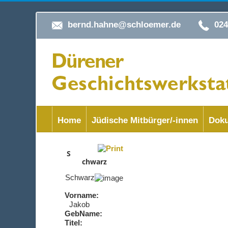
bernd.hahne@schloemer.de
02
Home
Jüdische Mitbürger/-innen
Doku
S
chwarz
Schwarz
Vorname:
Jakob
GebName:
Titel: