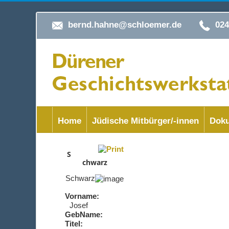
bernd.hahne@schloemer.de
02
Home
Jüdische Mitbürger/-innen
Doku
S
chwarz
Schwarz
Vorname:
Josef
GebName:
Titel: